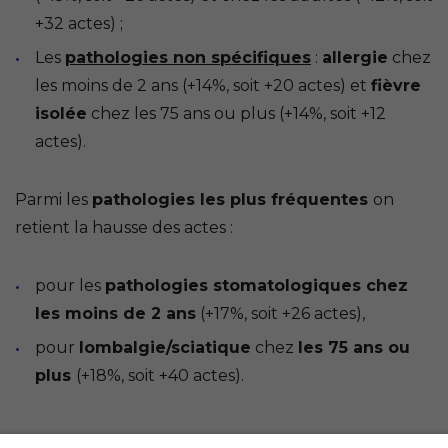
+32 actes) ;
Les
pathologies non spécifiques
:
allergie
chez
les moins de 2 ans (+14%, soit +20 actes) et
fièvre
isolée
chez les 75 ans ou plus (+14%, soit +12
actes).
Parmi les
pathologies les plus fréquentes
on
retient la hausse des actes :
pour les
pathologies stomatologiques chez
les moins de 2 ans
(+17%, soit +26 actes),
pour
lombalgie/sciatique
chez
les 75 ans ou
plus
(+18%, soit +40 actes).