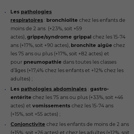
Les
pathologies
respiratoires
:
bronchiolite
chez les enfants de
moins de 2 ans (+23%, soit +59
actes),
grippe/syndrome grippal
chez les 15-74
ans (+17%, soit +90 actes),
bronchite aigüe
chez
les 75 ans ou plus (+17%, soit +82 actes) et
pour
pneumopathie
dans toutes les classes
d’âges (+17,4% chez les enfants et +12% chez les
adultes) ;
Les
pathologies abdominales
:
gastro-
entérite
chez les 75 ans ou plus (+33%, soit +46
actes) et
vomissements
chez les 15-74 ans
(+15%, soit +55 actes) ;
Conjonctivite
chez les enfants de moins de 2 ans
(+15%, soit +26 actes) et chez les adultes (+12%, soit