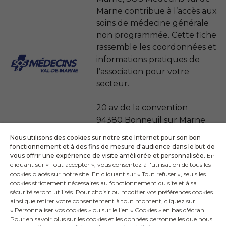
Marne contribue à l’accès aux
soins de médecine générale
non programmée. Cette fiche
rassemble les coordonnées et
informations pratiques de
l’association pour votre
secteur.
20 av de la convention
94380 Bonneuil sur Marne
Nous utilisons des cookies sur notre site Internet pour son bon
Téléphone national : 36 24
fonctionnement et à des fins de mesure d'audience dans le but de
(0.15 € / min)
vous offrir une expérience de visite améliorée et personnalisée.
En
cliquant sur « Tout accepter », vous consentez à l'utilisation de tous les
Téléphone local : 01 47 07 77
cookies placés sur notre site. En cliquant sur « Tout refuser », seuls les
77
cookies strictement nécessaires au fonctionnement du site et à sa
sécurité seront utilisés. Pour choisir ou modifier vos préférences cookies
ainsi que retirer votre consentement à tout moment, cliquez sur
« Personnaliser vos cookies » ou sur le lien « Cookies » en bas d'écran.
Pour en savoir plus sur les cookies et les données personnelles que nous
VOIR TOUTES LES ASSOCIATIONS