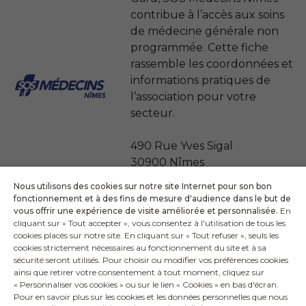
contribue à l’accès aux soins
de médecine générale non
programmée. Cette fiche
rassemble les coordonnées et
informations pratiques de
l’association pour votre
secteur.
490 Rue Yves Sigal
30900 Nîmes
Nous utilisons des cookies sur notre site Internet pour son bon
Téléphone national : 36 24
fonctionnement et à des fins de mesure d'audience dans le but de
(0.15 € / min)
vous offrir une expérience de visite améliorée et personnalisée.
En
cliquant sur « Tout accepter », vous consentez à l'utilisation de tous les
cookies placés sur notre site. En cliquant sur « Tout refuser », seuls les
Plus d'information
cookies strictement nécessaires au fonctionnement du site et à sa
sécurité seront utilisés. Pour choisir ou modifier vos préférences cookies
ainsi que retirer votre consentement à tout moment, cliquez sur
« Personnaliser vos cookies » ou sur le lien « Cookies » en bas d'écran.
Pour en savoir plus sur les cookies et les données personnelles que nous
VOIR TOUTES LES ASSOCIATIONS