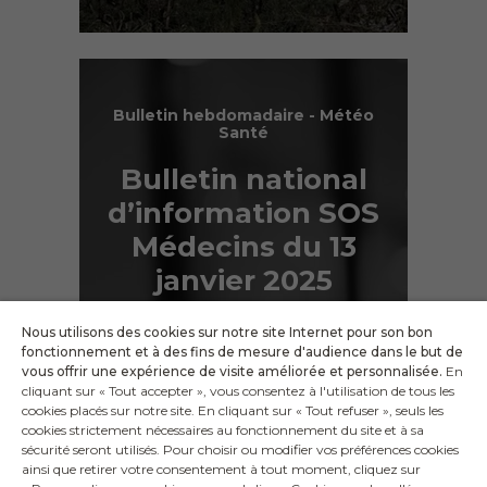
Bulletin hebdomadaire - Météo
Santé
Bulletin national
d’information SOS
Médecins du 13
janvier 2025
Nous utilisons des cookies sur notre site Internet pour son bon
fonctionnement et à des fins de mesure d'audience dans le but de
vous offrir une expérience de visite améliorée et personnalisée.
En
cliquant sur « Tout accepter », vous consentez à l'utilisation de tous les
cookies placés sur notre site. En cliquant sur « Tout refuser », seuls les
cookies strictement nécessaires au fonctionnement du site et à sa
4
…
1
2
3
5
6
25
sécurité seront utilisés. Pour choisir ou modifier vos préférences cookies
ainsi que retirer votre consentement à tout moment, cliquez sur