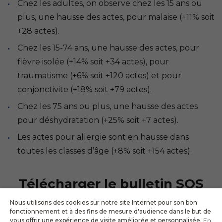
Chez les adultes, on observe chez les 15 ans ou
plus, une hausse des actes, pour malaise (+11% soit
+28 actes).
Chez les 15-74 ans, une hausse des actes, pour
fièvre isolée (+14% soit +34 actes), pour
traumatisme (+6% soit +120 actes) et pour
conjonctivite (+18% soit +79 actes).
Chez les 75 ans ou plus, une hausse des actes
pour déshydratation (+25% soit +7 actes).
Les actes pour allergie sont en hausse dans
toutes les classes d’âge (+8% soit +154 actes).
Télécharger le bulletin SOS
Nous utilisons des cookies sur notre site Internet pour son bon
fonctionnement et à des fins de mesure d'audience dans le but de
vous offrir une expérience de visite améliorée et personnalisée.
En