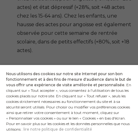
actes) et état dépressif (+28%, soit +48 actes
chez les 15-64 ans). Chez les enfants, une
hausse des actes pour angoisse est également
observée pour cette semaine de rentrée
scolaire, dans de petits effectifs (+80%, soit +18
actes).
Nous utilisons des cookies sur notre site Internet pour son bon
Télécharger le bulletin
fonctionnement et à des fins de mesure d'audience dans le but de
vous offrir une expérience de visite améliorée et personnalisée.
En
cliquant sur « Tout accepter », vous consentez à l'utilisation de tous les
cookies placés sur notre site. En cliquant sur « Tout refuser », seuls les
cookies strictement nécessaires au fonctionnement du site et à sa
sécurité seront utilisés. Pour choisir ou modifier vos préférences cookies
ainsi que retirer votre consentement à tout moment, cliquez sur
« Personnaliser vos cookies » ou sur le lien « Cookies » en bas d'écran.
Warning
: Undefined array key "zone_de_rebond" in
Pour en savoir plus sur les cookies et les données personnelles que nous
/home/sosmedfr/codeprod/storage/views/630ddb
utilisons :
lire notre politique de confidentialité
on line
34